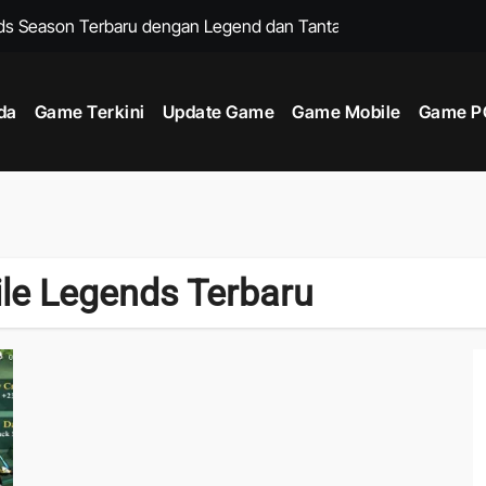
ds Season Terbaru dengan Legend dan Tantangan Menarik
ero Terbaru Menambah Strategi Bermain dan Keseruan Pemain
da
Game Terkini
Update Game
Game Mobile
Game PC
y Multiplayer Besar dengan Strategi Tim dan Aksi Spektakuler
r Wilds yang Membantu Pemain Mengumpulkan Material Lebih B
ertarungan Sadis dengan Senjata dan Mekanik Baru
on Terbaru yang Membuat Gameplay Semakin Kompetitif
ile Legends Terbaru
mpact Mobile yang Mengubah Cara Bermain Pemain
 2 yang Semakin Realistis dan Penuh Misteri
gs dengan Rotasi Tim dan Komunikasi yang Tepat
ui Battlefield 6 dengan Pertempuran Modern Berskala Besar