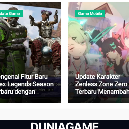
date Game
Game Mobile
ngenal Fitur Baru
Update Karakter
ex Legends Season
Zenless Zone Zero
rbaru dengan
Terbaru Menamba
gend dan
Strategi Bermain d
ntangan Menarik
Keseruan Pemain
DUNIAGAME