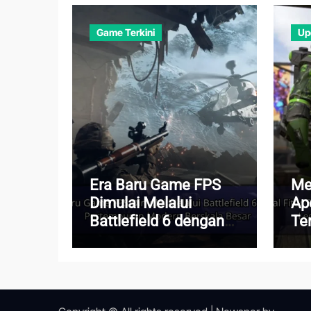
Game Terkini
Up
Era Baru Game FPS
Me
Dimulai Melalui
Ap
Battlefield 6 dengan
Te
Pertempuran Modern
Le
Berskala Besar
Ta