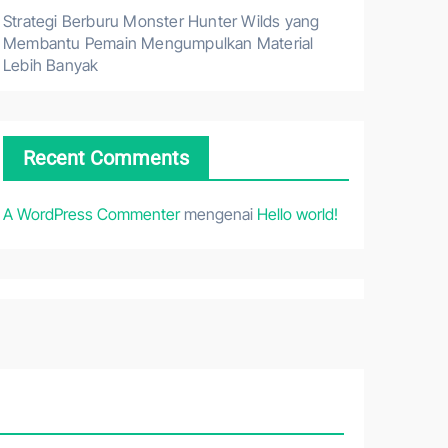
Strategi Berburu Monster Hunter Wilds yang
Membantu Pemain Mengumpulkan Material
Lebih Banyak
Recent Comments
A WordPress Commenter
mengenai
Hello world!