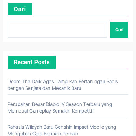
Cari
Cari
Recent Posts
Doom The Dark Ages Tampilkan Pertarungan Sadis
dengan Senjata dan Mekanik Baru
Perubahan Besar Diablo IV Season Terbaru yang
Membuat Gameplay Semakin Kompetitif
Rahasia Wilayah Baru Genshin Impact Mobile yang
Mengubah Cara Bermain Pemain