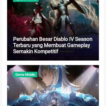
Perubahan Besar Diablo IV Season
Terbaru yang Membuat Gameplay
Semakin Kompetitif
Game Mobile