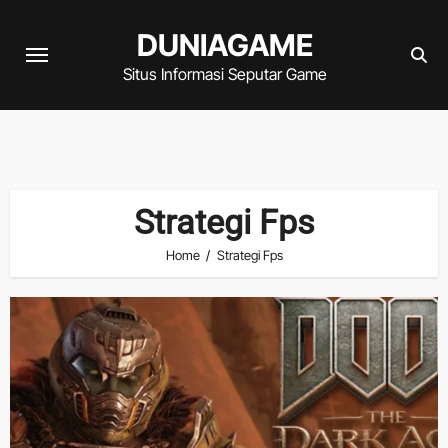
Skip
DUNIAGAME
to
content
Situs Informasi Seputar Game
Strategi Fps
Home
Strategi Fps