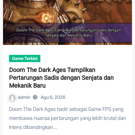
Game Terkini
Doom The Dark Ages Tampilkan
Pertarungan Sadis dengan Senjata dan
Mekanik Baru
admin
Agu 6, 2026
Doom The Dark Ages hadir sebagai Game FPS yang
membawa nuansa pertarungan yang lebih brutal dan
intens dibandingkan…