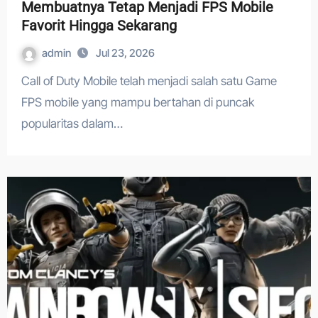
Membuatnya Tetap Menjadi FPS Mobile
Favorit Hingga Sekarang
admin
Jul 23, 2026
Call of Duty Mobile telah menjadi salah satu Game
FPS mobile yang mampu bertahan di puncak
popularitas dalam…