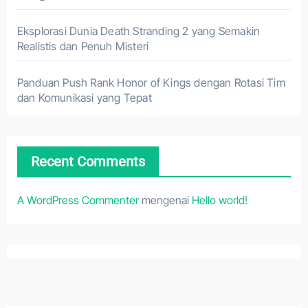
Eksplorasi Dunia Death Stranding 2 yang Semakin
Realistis dan Penuh Misteri
Panduan Push Rank Honor of Kings dengan Rotasi Tim
dan Komunikasi yang Tepat
Recent Comments
A WordPress Commenter
mengenai
Hello world!