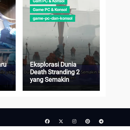
Gam PC & Konsol
Game PC & Konsol
game-pc-dan-konsol
aru
Eksplorasi Dunia
Death Stranding 2
yang Semakin
Realistis dan Penuh
Misteri