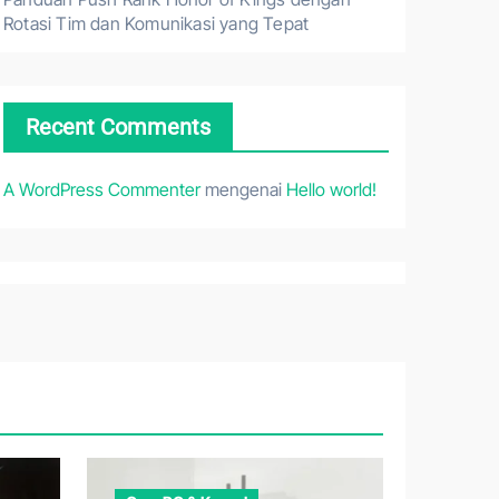
Rotasi Tim dan Komunikasi yang Tepat
Recent Comments
A WordPress Commenter
mengenai
Hello world!