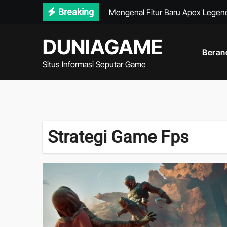
Skip
Breaking
Mengenal Fitur Baru Apex Legen
to
Update Karakter Zenless Zone Z
content
DUNIAGAME
Beran
Battlefield 6 Menawarkan Gamepla
Situs Informasi Seputar Game
Strategi Berburu Monster Hunte
Doom The Dark Ages Tampilkan P
Perubahan Besar Diablo IV Seas
Strategi Game Fps
Rahasia Wilayah Baru Genshin I
Eksplorasi Dunia Death Stranding
Panduan Push Rank Honor of Kin
Era Baru Game FPS Dimulai Melal