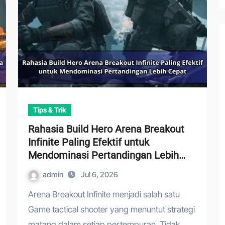
Tips & Trik
Rahasia Build Hero Arena Breakout
Infinite Paling Efektif untuk
Mendominasi Pertandingan Lebih
Cepat
admin
Jul 6, 2026
Arena Breakout Infinite menjadi salah satu
Game tactical shooter yang menuntut strategi
matang dalam setiap pertempuran. Tidak