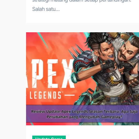
Salah satu…