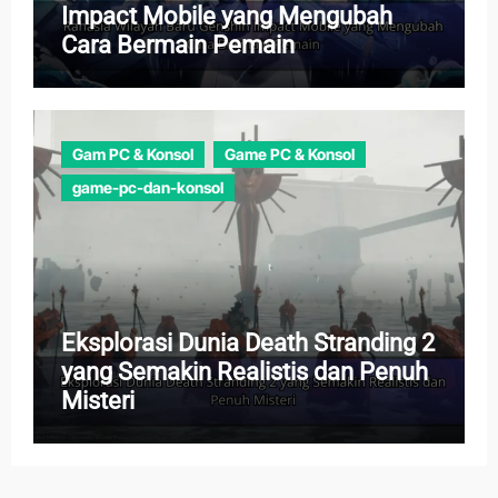
Impact Mobile yang Mengubah
Cara Bermain Pemain
Gam PC & Konsol
Game PC & Konsol
game-pc-dan-konsol
Eksplorasi Dunia Death Stranding 2
yang Semakin Realistis dan Penuh
Misteri