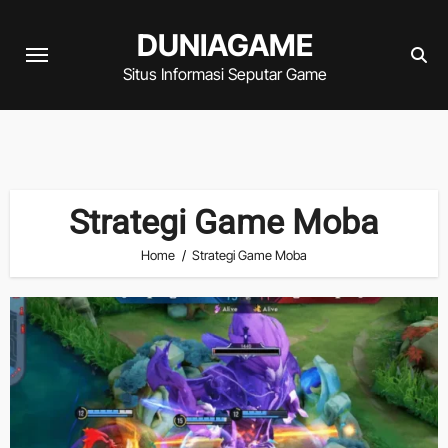
Skip
DUNIAGAME
to
content
Situs Informasi Seputar Game
Strategi Game Moba
Home
Strategi Game Moba