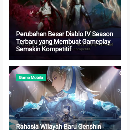
Perubahan Besar Diablo IV Season
Terbaru yang Membuat Gameplay
Semakin Kompetitif
Game Mobile
Rahasia Wilayah Baru Genshin