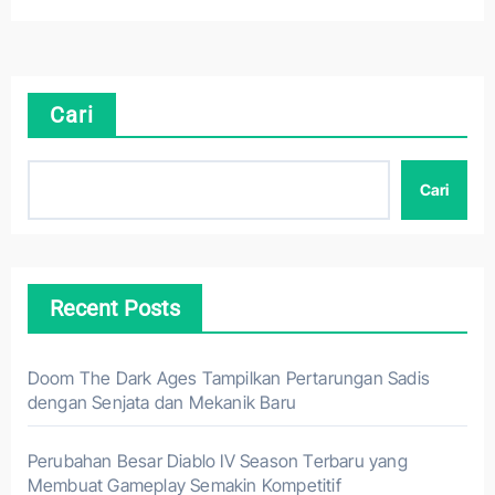
Cari
Cari
Recent Posts
Doom The Dark Ages Tampilkan Pertarungan Sadis
dengan Senjata dan Mekanik Baru
Perubahan Besar Diablo IV Season Terbaru yang
Membuat Gameplay Semakin Kompetitif