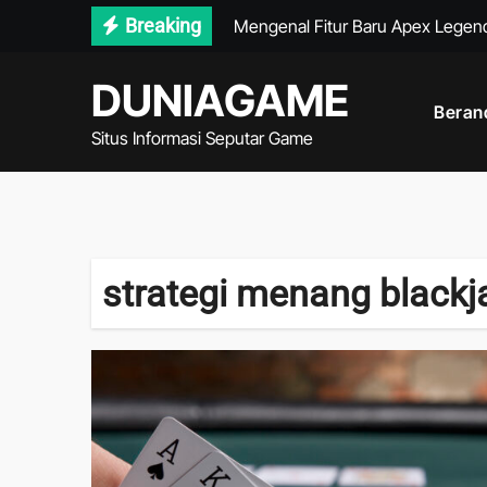
Skip
Breaking
Mengenal Fitur Baru Apex Legen
to
Update Karakter Zenless Zone Z
content
DUNIAGAME
Beran
Battlefield 6 Menawarkan Gamepla
Situs Informasi Seputar Game
Strategi Berburu Monster Hunte
Doom The Dark Ages Tampilkan P
Perubahan Besar Diablo IV Seas
strategi menang blackj
Rahasia Wilayah Baru Genshin I
Eksplorasi Dunia Death Stranding
Panduan Push Rank Honor of Kin
Era Baru Game FPS Dimulai Melal