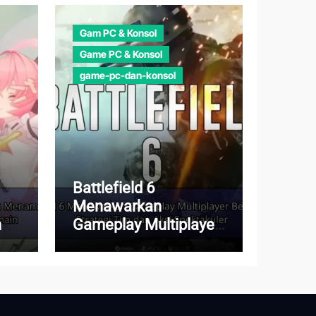
Gam PC & Konsol
Game PC & Konsol
game-pc-dan-konsol
Battlefield 6
Menawarkan
h
Gameplay Multiplayer
an
Besar dengan Strategi
Tim dan Aksi
Spektakuler