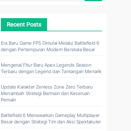
Recent Posts
Era Baru Game FPS Dimulai Melalui Battlefield 6
dengan Pertempuran Modern Berskala Besar
Mengenal Fitur Baru Apex Legends Season
Terbaru dengan Legend dan Tantangan Menarik
Update Karakter Zenless Zone Zero Terbaru
Menambah Strategi Bermain dan Keseruan
Pemain
Battlefield 6 Menawarkan Gameplay Multiplayer
Besar dengan Strategi Tim dan Aksi Spektakuler