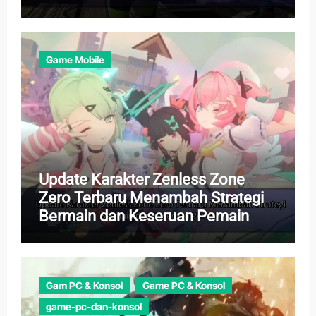
Game Mobile
Update Karakter Zenless Zone
Zero Terbaru Menambah Strategi
Bermain dan Keseruan Pemain
Gam PC & Konsol
Game PC & Konsol
game-pc-dan-konsol