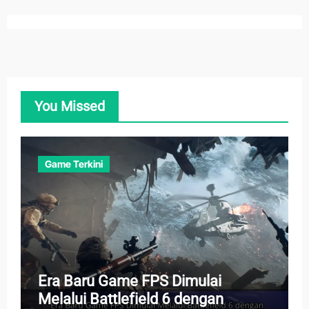
You Missed
Game Terkini
Era Baru Game FPS Dimulai
Melalui Battlefield 6 dengan