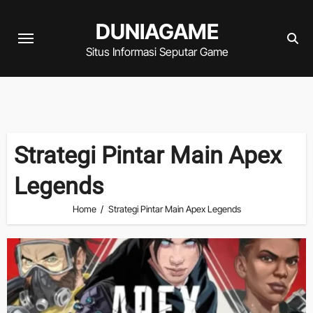
Skip
DUNIAGAME
to
content
Situs Informasi Seputar Game
Strategi Pintar Main Apex
Legends
Home
Strategi Pintar Main Apex Legends