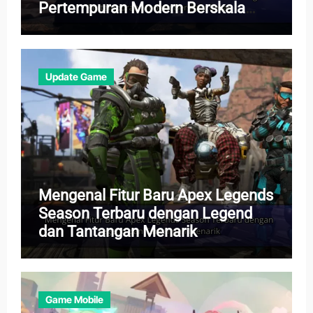
Pertempuran Modern Berskala
Besar
Update Game
Mengenal Fitur Baru Apex Legends
Season Terbaru dengan Legend
dan Tantangan Menarik
Game Mobile