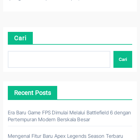
Cari
Cari
Recent Posts
Era Baru Game FPS Dimulai Melalui Battlefield 6 dengan
Pertempuran Modern Berskala Besar
Mengenal Fitur Baru Apex Legends Season Terbaru