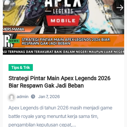
Tips & Trik
Strategi Pintar Main Apex Legends 2026
Biar Respawn Gak Jadi Beban
admin
Jan 7, 2026
Apex Legends di tahun 2026 masih menjadi game
battle royale yang menuntut kerja sama tim,
pengambilan keputusan cepat,…