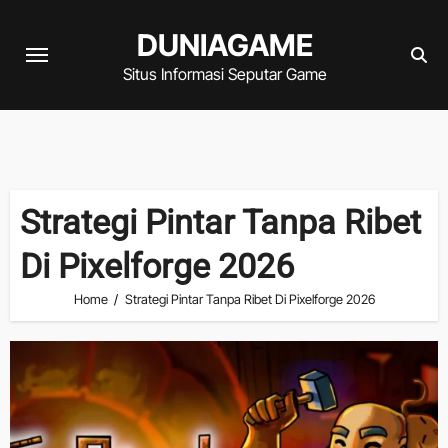
Skip
DUNIAGAME
to
content
Situs Informasi Seputar Game
Strategi Pintar Tanpa Ribet
Di Pixelforge 2026
Home
Strategi Pintar Tanpa Ribet Di Pixelforge 2026