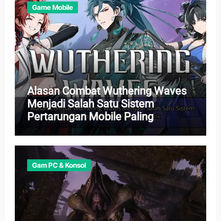
Game Mobile
Alasan Combat Wuthering Waves
Menjadi Salah Satu Sistem
Pertarungan Mobile Paling
Menarik
Gam PC & Konsol