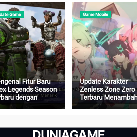
date Game
Game Mobile
ngenal Fitur Baru
Update Karakter
ex Legends Season
Zenless Zone Zero
rbaru dengan
Terbaru Menamba
gend dan
Strategi Bermain d
ntangan Menarik
Keseruan Pemain
DUNIAGAME