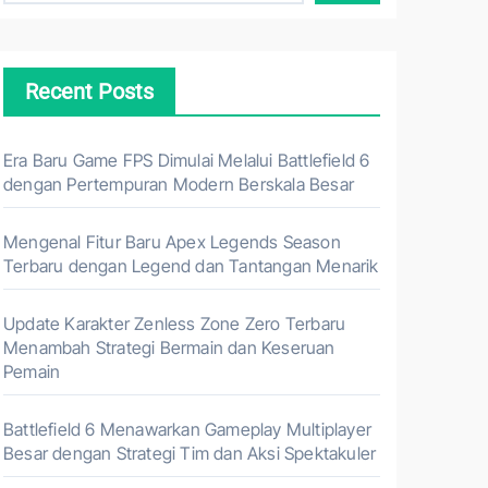
Recent Posts
Era Baru Game FPS Dimulai Melalui Battlefield 6
dengan Pertempuran Modern Berskala Besar
Mengenal Fitur Baru Apex Legends Season
Terbaru dengan Legend dan Tantangan Menarik
Update Karakter Zenless Zone Zero Terbaru
Menambah Strategi Bermain dan Keseruan
Pemain
Battlefield 6 Menawarkan Gameplay Multiplayer
Besar dengan Strategi Tim dan Aksi Spektakuler