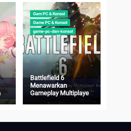
Gam PC & Konsol
Game PC & Konsol
game-pc-dan-konsol
Battlefield 6
Menawarkan
h
Gameplay Multiplayer
an
Besar dengan Strategi
Tim dan Aksi
Spektakuler