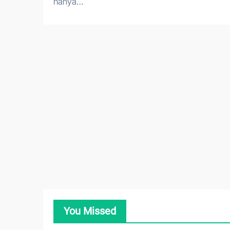
hanya…
You Missed