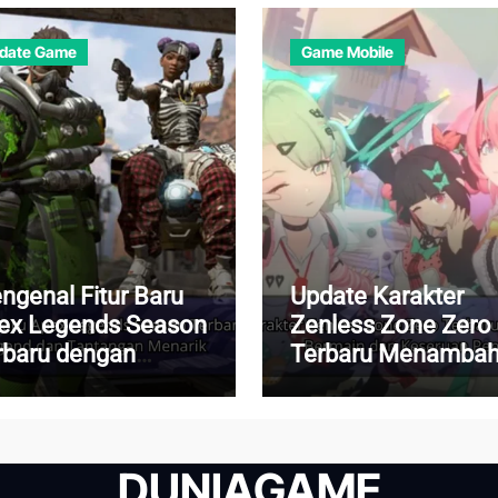
date Game
Game Mobile
ngenal Fitur Baru
Update Karakter
ex Legends Season
Zenless Zone Zero
rbaru dengan
Terbaru Menamba
gend dan
Strategi Bermain d
ntangan Menarik
Keseruan Pemain
DUNIAGAME