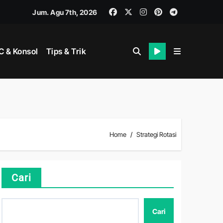
Jum. Agu 7th, 2026
 & Konsol
Tips & Trik
anyak
Home
Strategi Rotasi
Cari
Cari