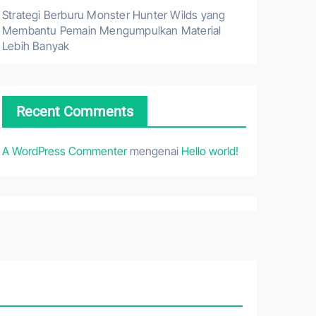
Strategi Berburu Monster Hunter Wilds yang
Membantu Pemain Mengumpulkan Material
Lebih Banyak
Recent Comments
A WordPress Commenter
mengenai
Hello world!