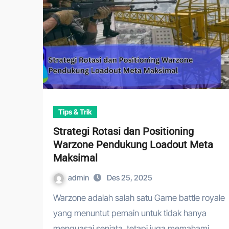
Tips & Trik
Strategi Rotasi dan Positioning
Warzone Pendukung Loadout Meta
Maksimal
admin
Des 25, 2025
Warzone adalah salah satu Game battle royale
yang menuntut pemain untuk tidak hanya
menguasai senjata, tetapi juga memahami…