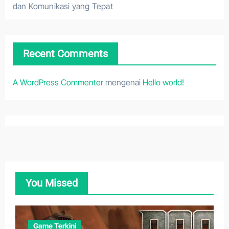
dan Komunikasi yang Tepat
Recent Comments
A WordPress Commenter
mengenai
Hello world!
You Missed
Game Terkini