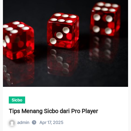
Sicbo
Tips Menang Sicbo dari Pro Player
admin
Apr 17, 2025