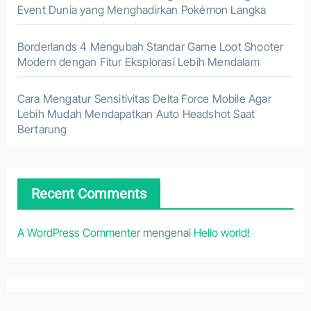
Event Dunia yang Menghadirkan Pokémon Langka
Borderlands 4 Mengubah Standar Game Loot Shooter
Modern dengan Fitur Eksplorasi Lebih Mendalam
Cara Mengatur Sensitivitas Delta Force Mobile Agar
Lebih Mudah Mendapatkan Auto Headshot Saat
Bertarung
Recent Comments
A WordPress Commenter
mengenai
Hello world!