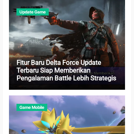
Update Game
Fitur Baru Delta Force Update
Terbaru Siap Memberikan
Pengalaman Battle Lebih Strategis
Game Mobile