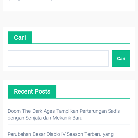
Cari
Cari
Recent Posts
Doom The Dark Ages Tampilkan Pertarungan Sadis
dengan Senjata dan Mekanik Baru
Perubahan Besar Diablo IV Season Terbaru yang