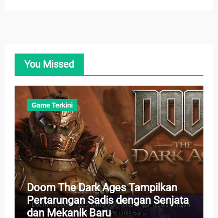
You Missed
Game Terkini
Doom The Dark Ages Tampilkan
Pertarungan Sadis dengan Senjata
dan Mekanik Baru