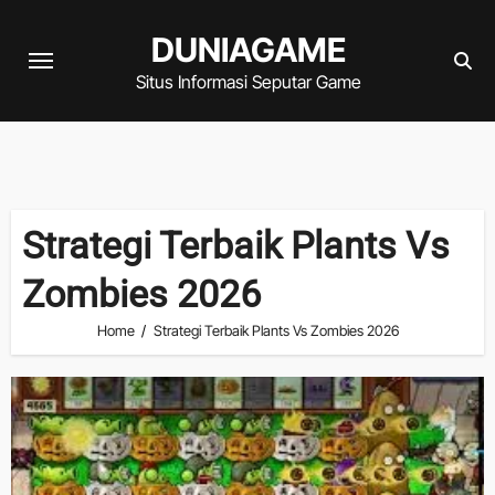
Skip
DUNIAGAME
to
content
Situs Informasi Seputar Game
Strategi Terbaik Plants Vs
Zombies 2026
Home
Strategi Terbaik Plants Vs Zombies 2026