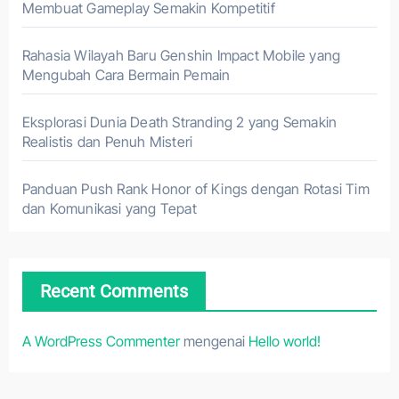
Membuat Gameplay Semakin Kompetitif
Rahasia Wilayah Baru Genshin Impact Mobile yang
Mengubah Cara Bermain Pemain
Eksplorasi Dunia Death Stranding 2 yang Semakin
Realistis dan Penuh Misteri
Panduan Push Rank Honor of Kings dengan Rotasi Tim
dan Komunikasi yang Tepat
Recent Comments
A WordPress Commenter
mengenai
Hello world!