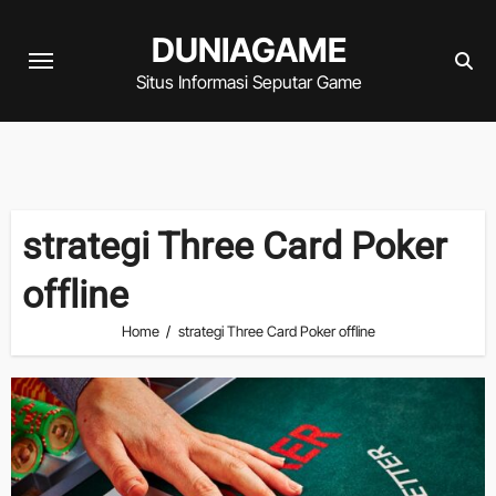
Skip
DUNIAGAME
to
content
Situs Informasi Seputar Game
strategi Three Card Poker
offline
Home
strategi Three Card Poker offline