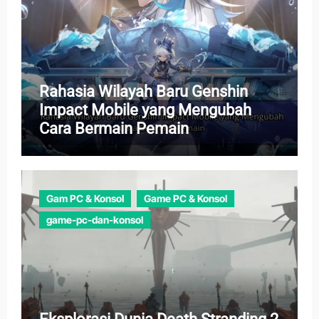
Rahasia Wilayah Baru Genshin
Impact Mobile yang Mengubah
Cara Bermain Pemain
Gam PC & Konsol
Game PC & Konsol
game-pc-dan-konsol