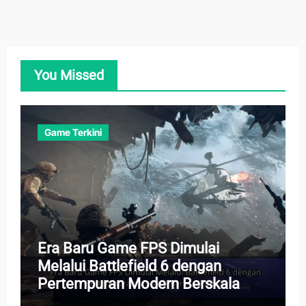
You Missed
Game Terkini
Era Baru Game FPS Dimulai
Melalui Battlefield 6 dengan
Pertempuran Modern Berskala
Besar