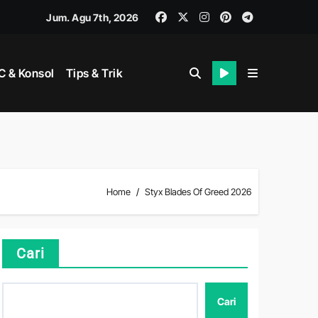
Jum. Agu 7th, 2026
 & Konsol
Tips & Trik
anyak
Home
Styx Blades Of Greed 2026
Cari
Cari