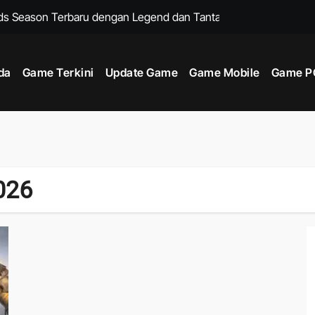
ds Season Terbaru dengan Legend dan Tantangan Menarik
ero Terbaru Menambah Strategi Bermain dan Keseruan Pemain
da
Game Terkini
Update Game
Game Mobile
Game PC
y Multiplayer Besar dengan Strategi Tim dan Aksi Spektakuler
r Wilds yang Membantu Pemain Mengumpulkan Material Lebih B
ertarungan Sadis dengan Senjata dan Mekanik Baru
on Terbaru yang Membuat Gameplay Semakin Kompetitif
026
mpact Mobile yang Mengubah Cara Bermain Pemain
 2 yang Semakin Realistis dan Penuh Misteri
gs dengan Rotasi Tim dan Komunikasi yang Tepat
ui Battlefield 6 dengan Pertempuran Modern Berskala Besar