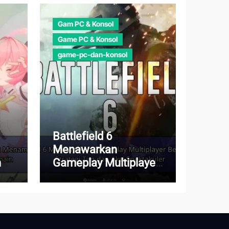
Gam PC & Konsol
Game PC & Konsol
game-pc-dan-konsol
Battlefield 6
Menawarkan
h
Gameplay Multiplayer
an
Besar dengan Strategi
Tim dan Aksi
Spektakuler