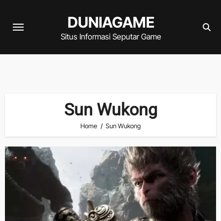
Skip
DUNIAGAME
to
content
Situs Informasi Seputar Game
Sun Wukong
Home
Sun Wukong