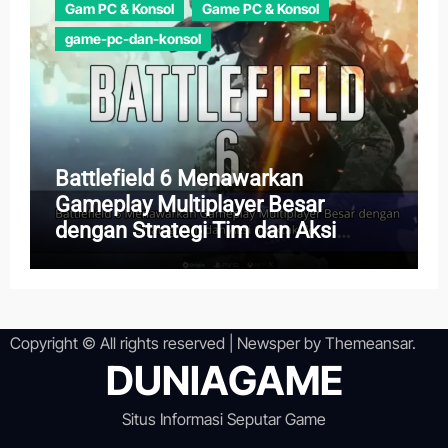
Gam PC & Konsol
Game PC & Konsol
game-pc-dan-konsol
Battlefield 6 Menawarkan
Gameplay Multiplayer Besar
dengan Strategi Tim dan Aksi
Spektakuler
Copyright © All rights reserved
|
Newsper
by
Themeansar
.
DUNIAGAME
Situs Informasi Seputar Game