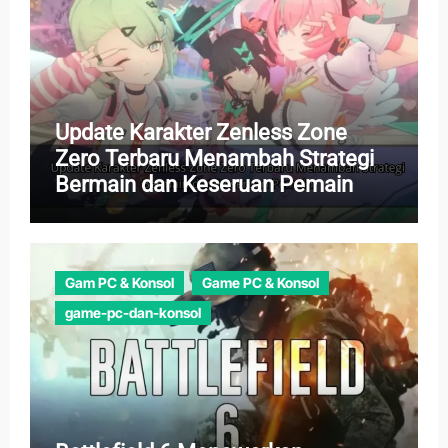
Update Karakter Zenless Zone
Zero Terbaru Menambah Strategi
Bermain dan Keseruan Pemain
Gam PC & Konsol
Game PC & Konsol
game-pc-dan-konsol