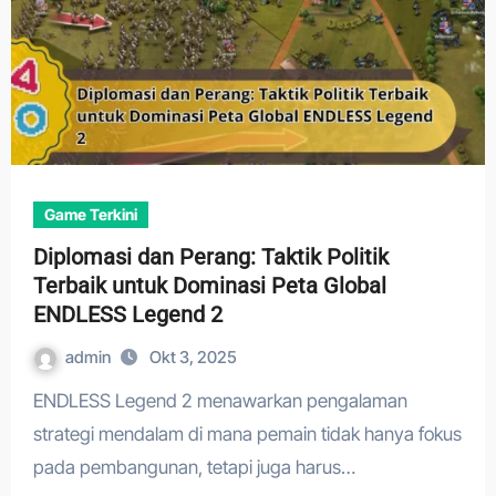
Game Terkini
Diplomasi dan Perang: Taktik Politik
Terbaik untuk Dominasi Peta Global
ENDLESS Legend 2
admin
Okt 3, 2025
ENDLESS Legend 2 menawarkan pengalaman
strategi mendalam di mana pemain tidak hanya fokus
pada pembangunan, tetapi juga harus…