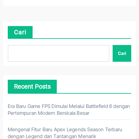
Cari
Cari
Recent Posts
Era Baru Game FPS Dimulai Melalui Battlefield 6 dengan
Pertempuran Modern Berskala Besar
Mengenal Fitur Baru Apex Legends Season Terbaru
dengan Legend dan Tantangan Menarik