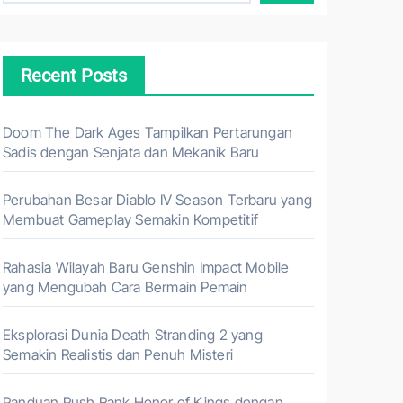
Recent Posts
Doom The Dark Ages Tampilkan Pertarungan
Sadis dengan Senjata dan Mekanik Baru
Perubahan Besar Diablo IV Season Terbaru yang
Membuat Gameplay Semakin Kompetitif
Rahasia Wilayah Baru Genshin Impact Mobile
yang Mengubah Cara Bermain Pemain
Eksplorasi Dunia Death Stranding 2 yang
Semakin Realistis dan Penuh Misteri
Panduan Push Rank Honor of Kings dengan