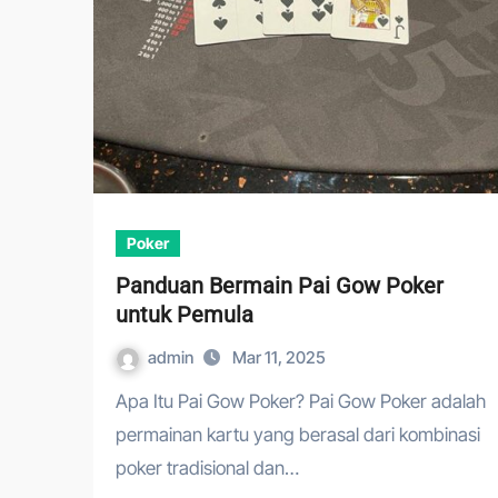
Poker
Panduan Bermain Pai Gow Poker
untuk Pemula
admin
Mar 11, 2025
Apa Itu Pai Gow Poker? Pai Gow Poker adalah
permainan kartu yang berasal dari kombinasi
poker tradisional dan…