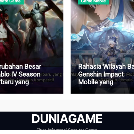
date Game
Game Mobile
rubahan Besar
Rahasia Wilayah B
ablo IV Season
Genshin Impact
rbaru yang
Mobile yang
mbuat Gameplay
Mengubah Cara
makin Kompetitif
Bermain Pemain
DUNIAGAME
Situs Informasi Seputar Game