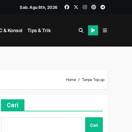
Sab. Agu 8th, 2026
 & Konsol
Tips & Trik
anyak
Home
Tanpa Top up
Cari
Cari