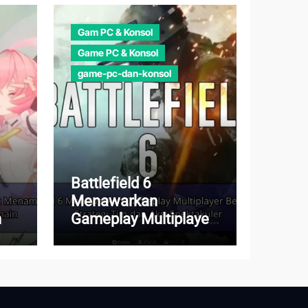
Gam PC & Konsol
Game PC & Konsol
game-pc-dan-konsol
Battlefield 6
Menawarkan
h
Gameplay Multiplayer
an
Besar dengan Strategi
Tim dan Aksi
Spektakuler