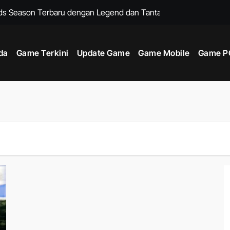
ds Season Terbaru dengan Legend dan Tantangan Menarik
ero Terbaru Menambah Strategi Bermain dan Keseruan Pemain
da
Game Terkini
Update Game
Game Mobile
Game PC
y Multiplayer Besar dengan Strategi Tim dan Aksi Spektakuler
r Wilds yang Membantu Pemain Mengumpulkan Material Lebih B
ertarungan Sadis dengan Senjata dan Mekanik Baru
on Terbaru yang Membuat Gameplay Semakin Kompetitif
mpact Mobile yang Mengubah Cara Bermain Pemain
 2 yang Semakin Realistis dan Penuh Misteri
gs dengan Rotasi Tim dan Komunikasi yang Tepat
ui Battlefield 6 dengan Pertempuran Modern Berskala Besar