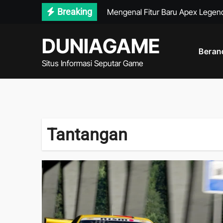
Skip
Breaking
Mengenal Fitur Baru Apex Legen
to
Update Karakter Zenless Zone Z
content
DUNIAGAME
Beran
Battlefield 6 Menawarkan Gamepla
Situs Informasi Seputar Game
Strategi Berburu Monster Hunte
Doom The Dark Ages Tampilkan P
Perubahan Besar Diablo IV Seas
Tantangan
Rahasia Wilayah Baru Genshin I
Eksplorasi Dunia Death Stranding
Panduan Push Rank Honor of Kin
Era Baru Game FPS Dimulai Melal