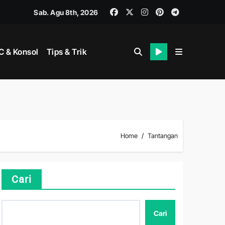
Sab. Agu 8th, 2026
 & Konsol
Tips & Trik
anyak
Home
Tantangan
Cari
Cari