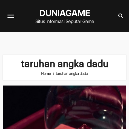
Skip
DUNIAGAME
to
content
Situs Informasi Seputar Game
taruhan angka dadu
Home
taruhan angka dadu