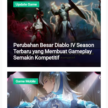
Update Game
Perubahan Besar Diablo IV Season
Terbaru yang Membuat Gameplay
Semakin Kompetitif
Game Mobile