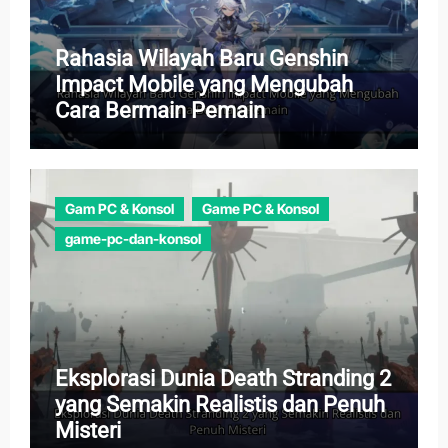
Rahasia Wilayah Baru Genshin
Impact Mobile yang Mengubah
Cara Bermain Pemain
Gam PC & Konsol
Game PC & Konsol
game-pc-dan-konsol
Eksplorasi Dunia Death Stranding 2
yang Semakin Realistis dan Penuh
Misteri