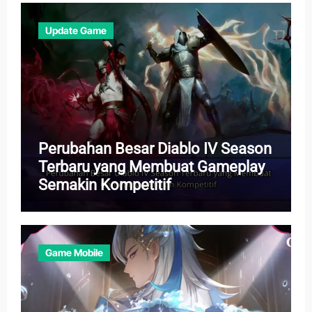
Update Game
Perubahan Besar Diablo IV Season
Terbaru yang Membuat Gameplay
Semakin Kompetitif
Game Mobile