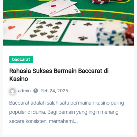
baccarat
Rahasia Sukses Bermain Baccarat di
Kasino
admin
Feb 24, 2025
Baccarat adalah salah satu permainan kasino paling
populer di dunia. Bagi pemain yang ingin menang
secara konsisten, memahami…