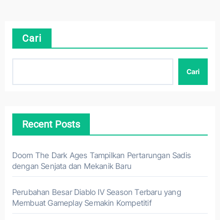
Cari
Cari
Recent Posts
Doom The Dark Ages Tampilkan Pertarungan Sadis
dengan Senjata dan Mekanik Baru
Perubahan Besar Diablo IV Season Terbaru yang
Membuat Gameplay Semakin Kompetitif