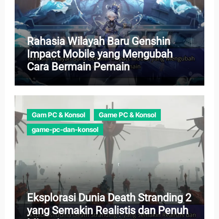
Rahasia Wilayah Baru Genshin
Impact Mobile yang Mengubah
Cara Bermain Pemain
Gam PC & Konsol
Game PC & Konsol
game-pc-dan-konsol
Eksplorasi Dunia Death Stranding 2
yang Semakin Realistis dan Penuh