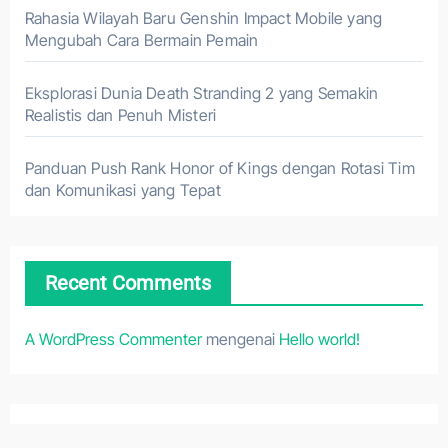
Rahasia Wilayah Baru Genshin Impact Mobile yang
Mengubah Cara Bermain Pemain
Eksplorasi Dunia Death Stranding 2 yang Semakin
Realistis dan Penuh Misteri
Panduan Push Rank Honor of Kings dengan Rotasi Tim
dan Komunikasi yang Tepat
Recent Comments
A WordPress Commenter
mengenai
Hello world!