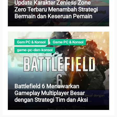
Update Karakter Zenless Zone
Zero Terbaru Menambah Strategi
Bermain dan Keseruan Pemain
Gam PC & Konsol
Game PC & Konsol
game-pc-dan-konsol
Battlefield 6 Menawarkan
Gameplay Multiplayer Besar
dengan Strategi Tim dan Aksi
Spektakuler