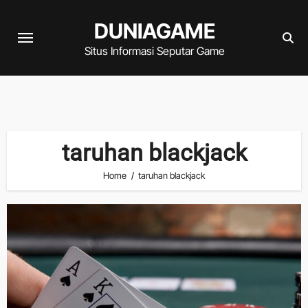
Skip
DUNIAGAME
to
content
Situs Informasi Seputar Game
taruhan blackjack
Home
taruhan blackjack