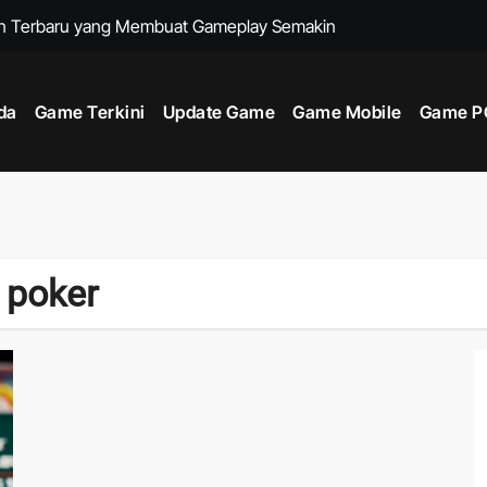
on Terbaru yang Membuat Gameplay Semakin Kompetitif
mpact Mobile yang Mengubah Cara Bermain Pemain
da
Game Terkini
Update Game
Game Mobile
Game PC
 2 yang Semakin Realistis dan Penuh Misteri
gs dengan Rotasi Tim dan Komunikasi yang Tepat
 Gameplay Taktis yang Siap Menantang Kompetitor
rkan Perubahan Besar Lewat Kehadiran Agent Terbaru
 poker
unia Mafia yang Lebih Autentik dan Sarat Intrik
 Efisien, Prioritas Stat yang Sering Salah Dipilih
engalaman Berburu yang Lebih Hidup Berkat Fitur Terbaru
ertarungan Sadis dengan Senjata dan Mekanik Baru