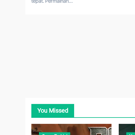
tepat. Permainan…
You Missed