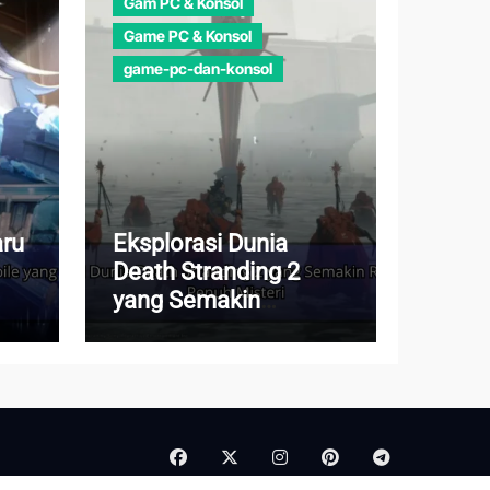
Gam PC & Konsol
Game PC & Konsol
game-pc-dan-konsol
aru
Eksplorasi Dunia
Death Stranding 2
yang Semakin
Realistis dan Penuh
Misteri