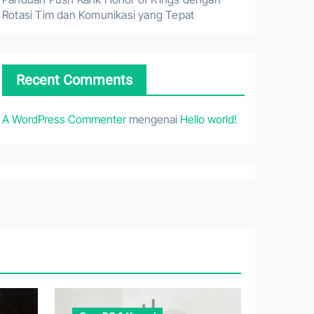
Rotasi Tim dan Komunikasi yang Tepat
Recent Comments
A WordPress Commenter
mengenai
Hello world!