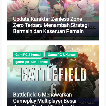
Update Karakter Zenless Zone
Zero Terbaru Menambah Strategi
Bermain dan Keseruan Pemain
Gam PC & Konsol
Game PC & Konsol
game-pc-dan-konsol
Battlefield 6 Menawarkan
Gameplay Multiplayer Besar