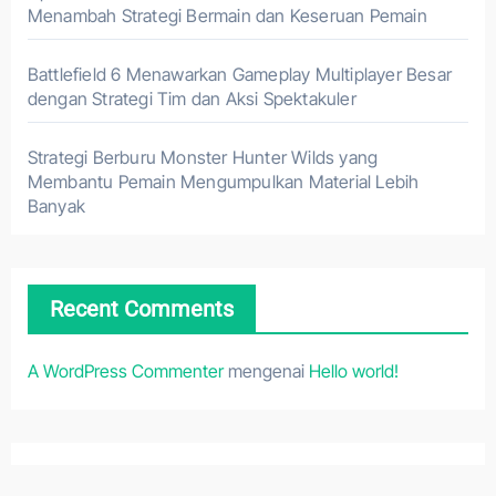
Menambah Strategi Bermain dan Keseruan Pemain
Battlefield 6 Menawarkan Gameplay Multiplayer Besar
dengan Strategi Tim dan Aksi Spektakuler
Strategi Berburu Monster Hunter Wilds yang
Membantu Pemain Mengumpulkan Material Lebih
Banyak
Recent Comments
A WordPress Commenter
mengenai
Hello world!