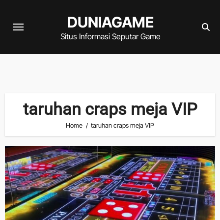
Skip
DUNIAGAME
to
content
Situs Informasi Seputar Game
taruhan craps meja VIP
Home
taruhan craps meja VIP