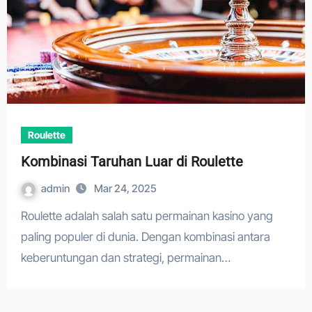
Roulette
Kombinasi Taruhan Luar di Roulette
admin
Mar 24, 2025
Roulette adalah salah satu permainan kasino yang
paling populer di dunia. Dengan kombinasi antara
keberuntungan dan strategi, permainan…