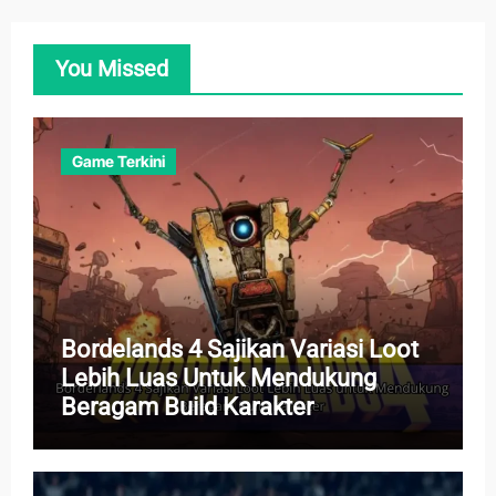
You Missed
Game Terkini
Bordelands 4 Sajikan Variasi Loot
Lebih Luas Untuk Mendukung
Beragam Build Karakter