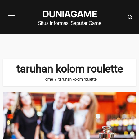
Skip
DUNIAGAME
to
content
Situs Informasi Seputar Game
taruhan kolom roulette
Home
taruhan kolom roulette