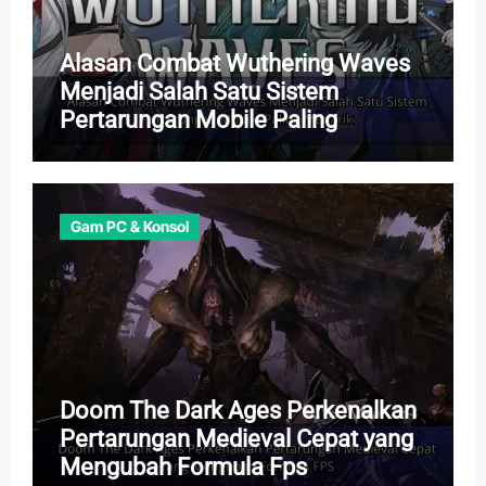
Alasan Combat Wuthering Waves
Menjadi Salah Satu Sistem
Pertarungan Mobile Paling
Menarik
Gam PC & Konsol
Doom The Dark Ages Perkenalkan
Pertarungan Medieval Cepat yang
Mengubah Formula Fps