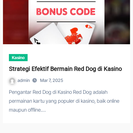
Kasino
Strategi Efektif Bermain Red Dog di Kasino
admin
Mar 7, 2025
Pengantar Red Dog di Kasino Red Dog adalah
permainan kartu yang populer di kasino, baik online
maupun offline.…