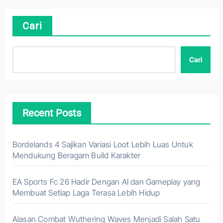
Cari
Cari
Recent Posts
Bordelands 4 Sajikan Variasi Loot Lebih Luas Untuk
Mendukung Beragam Build Karakter
EA Sports Fc 26 Hadir Dengan AI dan Gameplay yang
Membuat Setiap Laga Terasa Lebih Hidup
Alasan Combat Wuthering Waves Menjadi Salah Satu