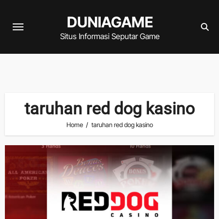
Skip
DUNIAGAME
to
content
Situs Informasi Seputar Game
taruhan red dog kasino
Home
taruhan red dog kasino