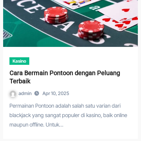
Kasino
Cara Bermain Pontoon dengan Peluang
Terbaik
admin
Apr 10, 2025
Permainan Pontoon adalah salah satu varian dari
blackjack yang sangat populer di kasino, baik online
maupun offline. Untuk…