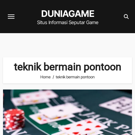
Skip
DUNIAGAME
to
content
Situs Informasi Seputar Game
teknik bermain pontoon
Home
teknik bermain pontoon