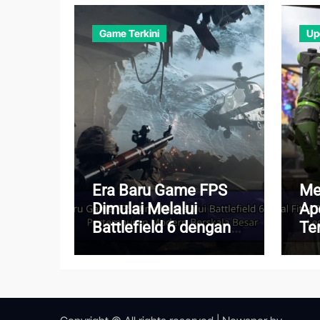
Game Terkini
Up
Era Baru Game FPS
Me
Dimulai Melalui
Ap
Battlefield 6 dengan
Te
Pertempuran Modern
Le
Berskala Besar
Ta