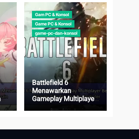
Gam PC & Konsol
Game PC & Konsol
game-pc-dan-konsol
Battlefield 6
Menawarkan
h
Gameplay Multiplayer
an
Besar dengan Strategi
Tim dan Aksi
Spektakuler