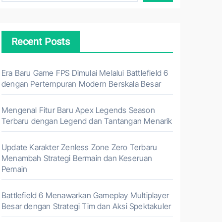
Recent Posts
Era Baru Game FPS Dimulai Melalui Battlefield 6
dengan Pertempuran Modern Berskala Besar
Mengenal Fitur Baru Apex Legends Season
Terbaru dengan Legend dan Tantangan Menarik
Update Karakter Zenless Zone Zero Terbaru
Menambah Strategi Bermain dan Keseruan
Pemain
Battlefield 6 Menawarkan Gameplay Multiplayer
Besar dengan Strategi Tim dan Aksi Spektakuler