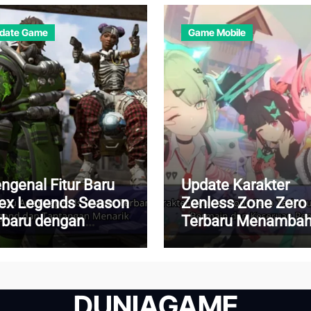
date Game
Game Mobile
ngenal Fitur Baru
Update Karakter
ex Legends Season
Zenless Zone Zero
rbaru dengan
Terbaru Menamba
gend dan
Strategi Bermain d
ntangan Menarik
Keseruan Pemain
DUNIAGAME