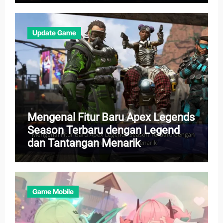
Update Game
Mengenal Fitur Baru Apex Legends
Season Terbaru dengan Legend
dan Tantangan Menarik
Game Mobile