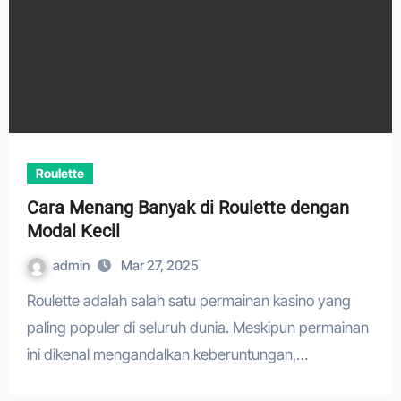
Roulette
Cara Menang Banyak di Roulette dengan
Modal Kecil
admin
Mar 27, 2025
Roulette adalah salah satu permainan kasino yang
paling populer di seluruh dunia. Meskipun permainan
ini dikenal mengandalkan keberuntungan,…