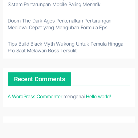
Sistem Pertarungan Mobile Paling Menarik
Doom The Dark Ages Perkenalkan Pertarungan
Medieval Cepat yang Mengubah Formula Fps
Tips Build Black Myth Wukong Untuk Pemula Hingga
Pro Saat Melawan Boss Tersulit
Recent Comments
A WordPress Commenter
mengenai
Hello world!