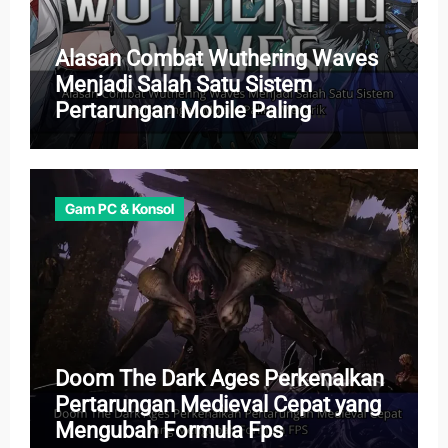
Alasan Combat Wuthering Waves
Menjadi Salah Satu Sistem
Pertarungan Mobile Paling
Menarik
Gam PC & Konsol
Doom The Dark Ages Perkenalkan
Pertarungan Medieval Cepat yang
Mengubah Formula Fps