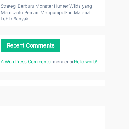
Strategi Berburu Monster Hunter Wilds yang
Membantu Pemain Mengumpulkan Material
Lebih Banyak
Recent Comments
A WordPress Commenter
mengenai
Hello world!