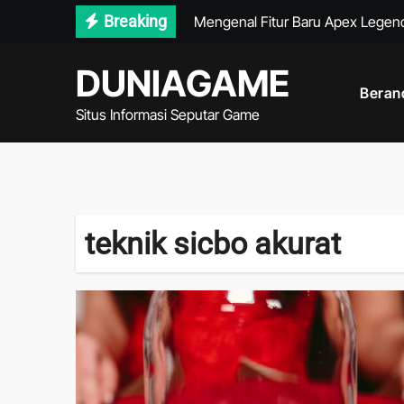
Skip
Breaking
Mengenal Fitur Baru Apex Legen
to
Update Karakter Zenless Zone Z
content
DUNIAGAME
Beran
Battlefield 6 Menawarkan Gamepla
Situs Informasi Seputar Game
Strategi Berburu Monster Hunte
Doom The Dark Ages Tampilkan P
Perubahan Besar Diablo IV Seas
teknik sicbo akurat
Rahasia Wilayah Baru Genshin I
Eksplorasi Dunia Death Stranding
Panduan Push Rank Honor of Kin
Era Baru Game FPS Dimulai Melal