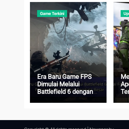
Game Terkini
Up
Era Baru Game FPS
Me
Dimulai Melalui
Ap
Battlefield 6 dengan
Te
Pertempuran Modern
Le
Berskala Besar
Ta