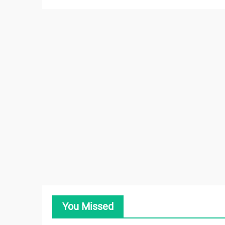
You Missed