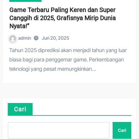
Game Terbaru Paling Keren dan Super
Canggih di 2025, Grafisnya Mirip Dunia
Nyata!”
admin
Jun 20, 2025
Tahun 2025 diprediksi akan menjadi tahun yang luar
biasa bagi para penggemar game. Perkembangan
teknologi yang pesat memungkinkan…
Cari
Cari