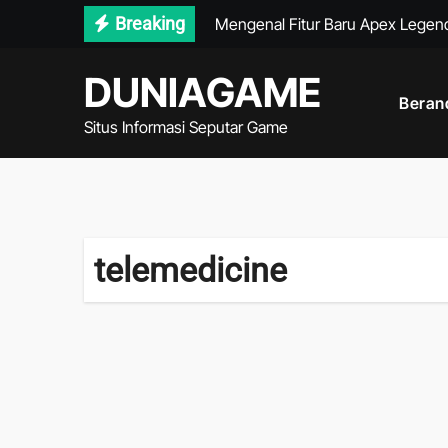
Skip
Breaking
Mengenal Fitur Baru Apex Legen
to
Update Karakter Zenless Zone Z
content
DUNIAGAME
Beran
Battlefield 6 Menawarkan Gamepla
Situs Informasi Seputar Game
Strategi Berburu Monster Hunte
Doom The Dark Ages Tampilkan P
Perubahan Besar Diablo IV Seas
telemedicine
Rahasia Wilayah Baru Genshin I
Eksplorasi Dunia Death Stranding
Panduan Push Rank Honor of Kin
Era Baru Game FPS Dimulai Melal