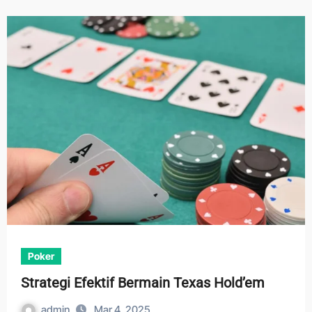
Poker
Strategi Efektif Bermain Texas Hold’em
admin
Mar 4, 2025