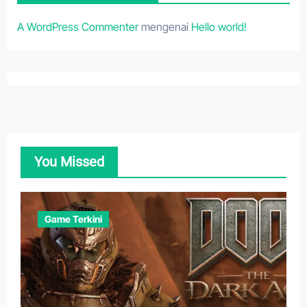
A WordPress Commenter
mengenai
Hello world!
You Missed
Game Terkini