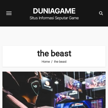
Skip
DUNIAGAME
to
content
Situs Informasi Seputar Game
the beast
Home
the beast