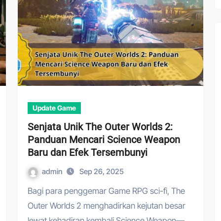
Update Game
Senjata Unik The Outer Worlds 2:
Panduan Mencari Science Weapon
Baru dan Efek Tersembunyi
admin
Sep 26, 2025
Bagi para penggemar Game RPG sci-fi, The
Outer Worlds 2 menghadirkan kejutan besar
lewat kehadiran kembali Science Weapon—