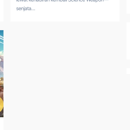
senjata…