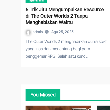
Tips & Trik
5 Trik Jitu Mengumpulkan Resource
di The Outer Worlds 2 Tanpa
Menghabiskan Waktu
admin
Agu 25, 2025
The Outer Worlds 2 menghadirkan dunia sci-fi
yang luas dan menantang bagi para
penggemar RPG. Salah satu kunci…
You Missed