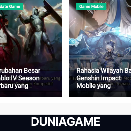
date Game
Game Mobile
rubahan Besar
Rahasia Wilayah B
ablo IV Season
Genshin Impact
rbaru yang
Mobile yang
mbuat Gameplay
Mengubah Cara
makin Kompetitif
Bermain Pemain
DUNIAGAME