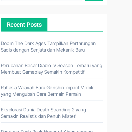
Recent Posts
Doom The Dark Ages Tampilkan Pertarungan
Sadis dengan Senjata dan Mekanik Baru
Perubahan Besar Diablo IV Season Terbaru yang
Membuat Gameplay Semakin Kompetitif
Rahasia Wilayah Baru Genshin Impact Mobile
yang Mengubah Cara Bermain Pemain
Eksplorasi Dunia Death Stranding 2 yang
Semakin Realistis dan Penuh Misteri
Panduan Push Rank Honor of Kings dengan