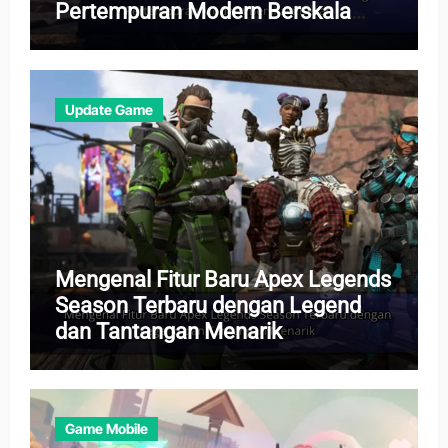
Pertempuran Modern Berskala
Besar
Update Game
Mengenal Fitur Baru Apex Legends
Season Terbaru dengan Legend
dan Tantangan Menarik
Game Mobile