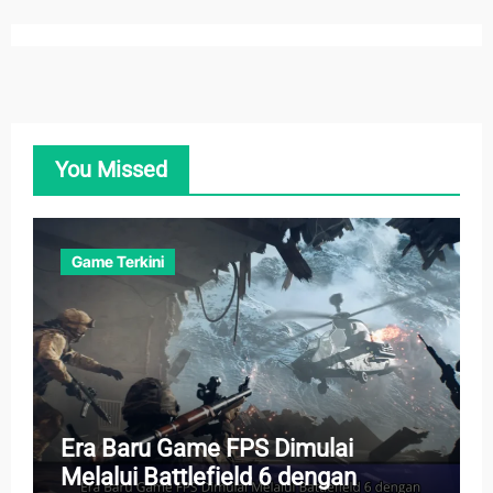
You Missed
Game Terkini
Era Baru Game FPS Dimulai
Melalui Battlefield 6 dengan