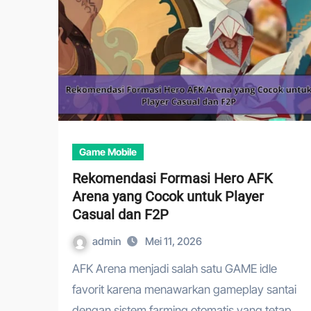
Game Mobile
Rekomendasi Formasi Hero AFK
Arena yang Cocok untuk Player
Casual dan F2P
admin
Mei 11, 2026
AFK Arena menjadi salah satu GAME idle
favorit karena menawarkan gameplay santai
dengan sistem farming otomatis yang tetap…