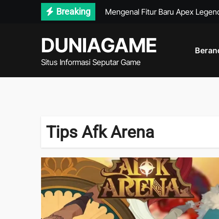
Skip
Breaking
Mengenal Fitur Baru Apex Legen
to
Update Karakter Zenless Zone Z
content
DUNIAGAME
Beran
Battlefield 6 Menawarkan Gamepla
Situs Informasi Seputar Game
Strategi Berburu Monster Hunte
Doom The Dark Ages Tampilkan P
Perubahan Besar Diablo IV Seas
Tips Afk Arena
Rahasia Wilayah Baru Genshin I
Eksplorasi Dunia Death Stranding
Panduan Push Rank Honor of Kin
Era Baru Game FPS Dimulai Melal