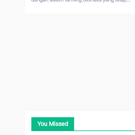
You Missed