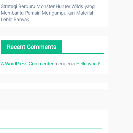
Strategi Berburu Monster Hunter Wilds yang
Membantu Pemain Mengumpulkan Material
Lebih Banyak
Recent Comments
A WordPress Commenter
mengenai
Hello world!