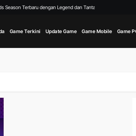
ds Season Terbaru dengan Legend dan Tantangan Menarik
ero Terbaru Menambah Strategi Bermain dan Keseruan Pemain
da
Game Terkini
Update Game
Game Mobile
Game PC
y Multiplayer Besar dengan Strategi Tim dan Aksi Spektakuler
r Wilds yang Membantu Pemain Mengumpulkan Material Lebih B
ertarungan Sadis dengan Senjata dan Mekanik Baru
on Terbaru yang Membuat Gameplay Semakin Kompetitif
mpact Mobile yang Mengubah Cara Bermain Pemain
 2 yang Semakin Realistis dan Penuh Misteri
gs dengan Rotasi Tim dan Komunikasi yang Tepat
ui Battlefield 6 dengan Pertempuran Modern Berskala Besar