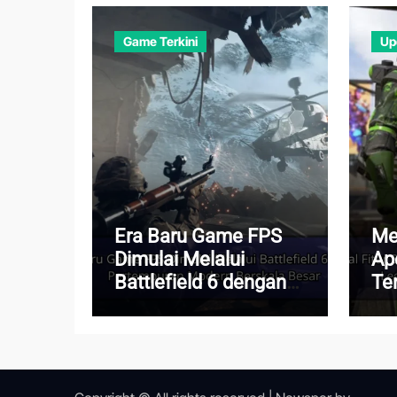
Game Terkini
Up
Era Baru Game FPS
Me
Dimulai Melalui
Ap
Battlefield 6 dengan
Te
Pertempuran Modern
Le
Berskala Besar
Ta