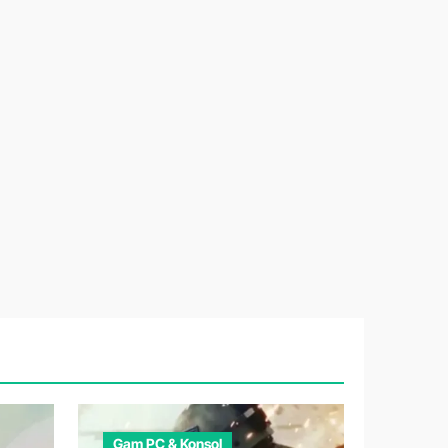
Gam PC & Konsol