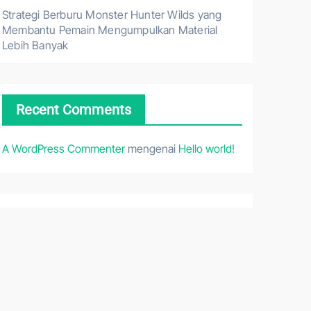
Strategi Berburu Monster Hunter Wilds yang
Membantu Pemain Mengumpulkan Material
Lebih Banyak
Recent Comments
A WordPress Commenter
mengenai
Hello world!