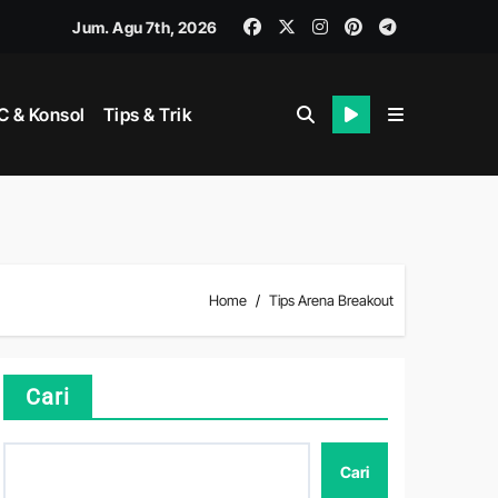
Jum. Agu 7th, 2026
 & Konsol
Tips & Trik
anyak
Home
Tips Arena Breakout
Cari
Cari