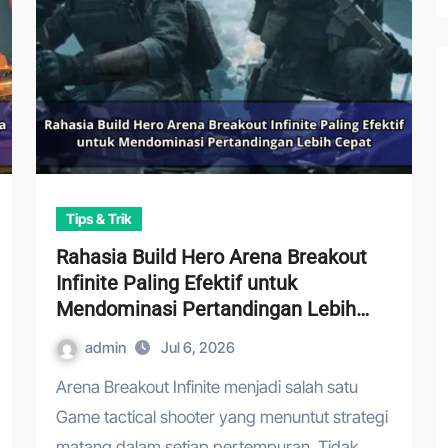
Tips & Trik
Rahasia Build Hero Arena Breakout
Infinite Paling Efektif untuk
Mendominasi Pertandingan Lebih
Cepat
admin
Jul 6, 2026
Arena Breakout Infinite menjadi salah satu
Game tactical shooter yang menuntut strategi
matang dalam setiap pertempuran. Tidak