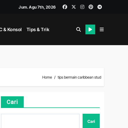
Jum. Agu 7th, 2026
 & Konsol
Tips & Trik
anyak
Home
tips bermain caribbean stud
Cari
Cari