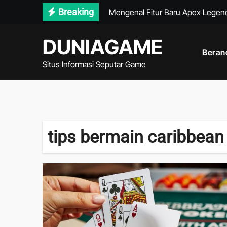
Skip
Breaking
Mengenal Fitur Baru Apex Legen
to
Update Karakter Zenless Zone Z
content
DUNIAGAME
Beran
Battlefield 6 Menawarkan Gamepla
Situs Informasi Seputar Game
Strategi Berburu Monster Hunte
Doom The Dark Ages Tampilkan P
Perubahan Besar Diablo IV Seas
tips bermain caribbean
Rahasia Wilayah Baru Genshin I
Eksplorasi Dunia Death Stranding
Panduan Push Rank Honor of Kin
Era Baru Game FPS Dimulai Melal