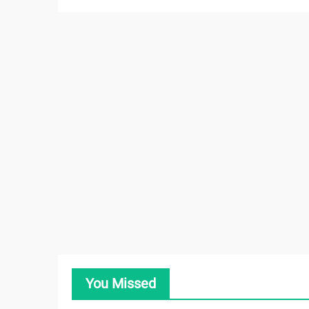
You Missed