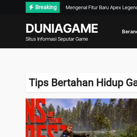
Skip
Breaking
Mengenal Fitur Baru Apex Legen
to
Update Karakter Zenless Zone Z
content
DUNIAGAME
Beran
Battlefield 6 Menawarkan Gamepla
Situs Informasi Seputar Game
Strategi Berburu Monster Hunte
Doom The Dark Ages Tampilkan P
Perubahan Besar Diablo IV Seas
Tips Bertahan Hidup 
Rahasia Wilayah Baru Genshin I
Eksplorasi Dunia Death Stranding
Panduan Push Rank Honor of Kin
Era Baru Game FPS Dimulai Melal