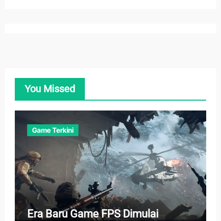
You Missed
Game Terkini
Era Baru Game FPS Dimulai