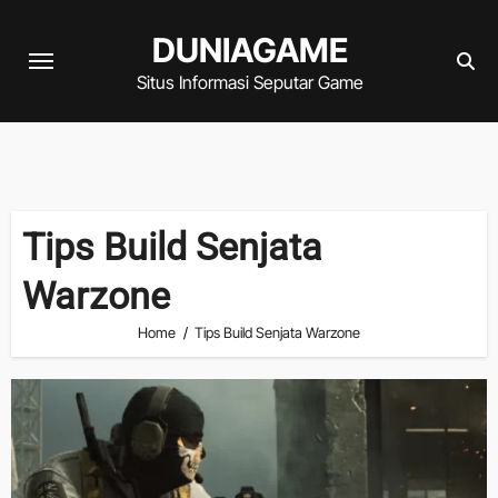
Skip
DUNIAGAME
to
content
Situs Informasi Seputar Game
Tips Build Senjata
Warzone
Home
Tips Build Senjata Warzone