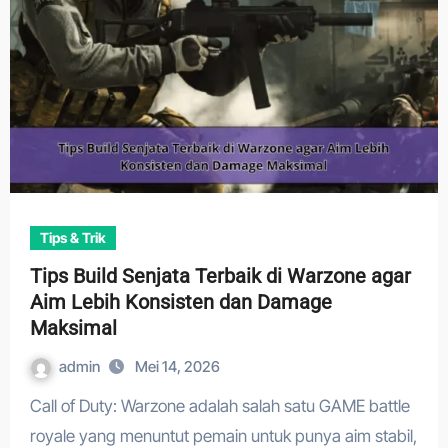
Tips & Trik
Tips Build Senjata Terbaik di Warzone agar
Aim Lebih Konsisten dan Damage
Maksimal
admin
Mei 14, 2026
Call of Duty: Warzone adalah salah satu GAME battle
royale yang menuntut pemain untuk punya aim stabil,