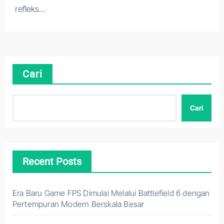
refleks…
Cari
Cari
Recent Posts
Era Baru Game FPS Dimulai Melalui Battlefield 6 dengan
Pertempuran Modern Berskala Besar