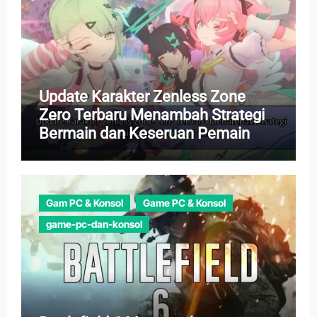
Update Karakter Zenless Zone
Zero Terbaru Menambah Strategi
Bermain dan Keseruan Pemain
Gam PC & Konsol
Game PC & Konsol
game-pc-dan-konsol