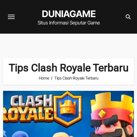
Skip
DUNIAGAME
to
content
Situs Informasi Seputar Game
Tips Clash Royale Terbaru
Home
Tips Clash Royale Terbaru