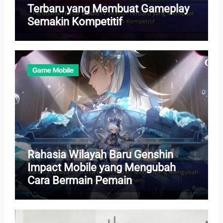
Terbaru yang Membuat Gameplay
Semakin Kompetitif
Game Mobile
Rahasia Wilayah Baru Genshin
Impact Mobile yang Mengubah
Cara Bermain Pemain