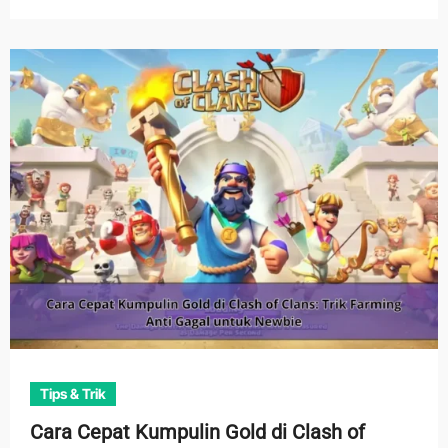
Tips & Trik
Cara Cepat Kumpulin Gold di Clash of