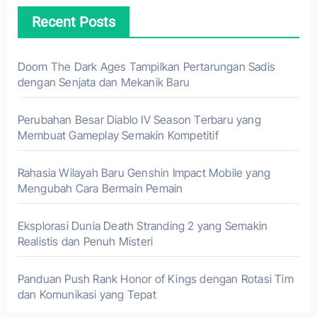
Recent Posts
Doom The Dark Ages Tampilkan Pertarungan Sadis
dengan Senjata dan Mekanik Baru
Perubahan Besar Diablo IV Season Terbaru yang
Membuat Gameplay Semakin Kompetitif
Rahasia Wilayah Baru Genshin Impact Mobile yang
Mengubah Cara Bermain Pemain
Eksplorasi Dunia Death Stranding 2 yang Semakin
Realistis dan Penuh Misteri
Panduan Push Rank Honor of Kings dengan Rotasi Tim
dan Komunikasi yang Tepat